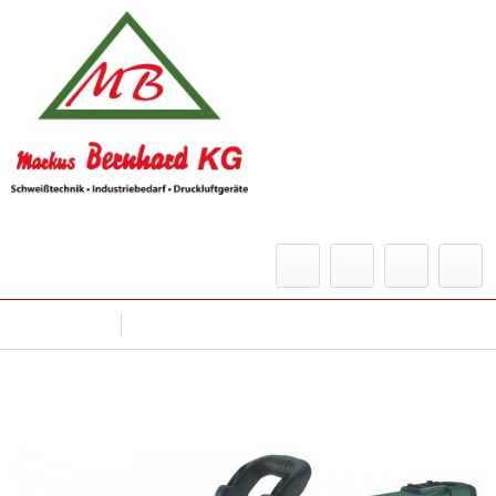
Menü
Übersicht
Meißelhämmer
Meißelhammer MHE 96