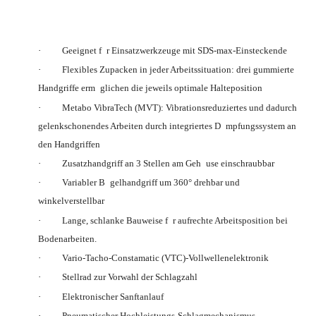
ü
·
Geeignet f
r Einsatzwerkzeuge mit SDS-max-Einsteckende
·
Flexibles Zupacken in jeder Arbeitssituation: drei gummierte
ö
Handgriffe erm
glichen die jeweils optimale Halteposition
·
Metabo VibraTech (MVT): Vibrationsreduziertes und dadurch
ä
gelenkschonendes Arbeiten durch integriertes D
mpfungssystem an
den Handgriffen
ä
·
Zusatzhandgriff an 3 Stellen am Geh
use einschraubbar
ü
·
Variabler B
gelhandgriff um 360° drehbar und
winkelverstellbar
ü
·
Lange, schlanke Bauweise f
r aufrechte Arbeitsposition bei
Bodenarbeiten.
·
Vario-Tacho-Constamatic (VTC)-Vollwellenelektronik
·
Stellrad zur Vorwahl der Schlagzahl
·
Elektronischer Sanftanlauf
·
Pneumatischer Hochleistungs-Schlagmechanismus