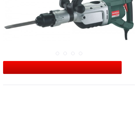
Preis anfragen
Merken
Bewerten
Artikel-Nr.:
6.00396.00
Beschreibung
Produktbeschreibung: ...
mehr
Produktinformationen "Meißelhammer MHE 96"
Produktbeschreibung: