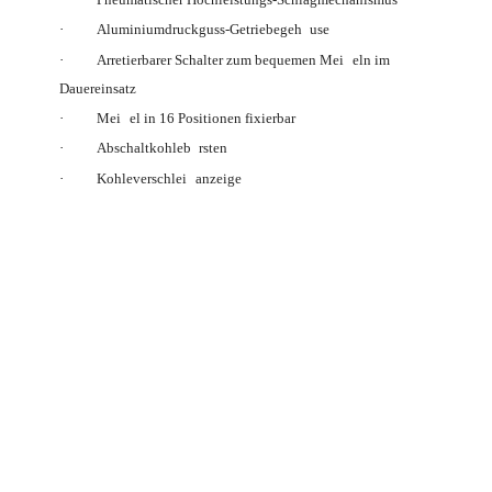
ä
·
Aluminiumdruckguss-Getriebegeh
use
ß
·
Arretierbarer Schalter zum bequemen Mei
eln im
Dauereinsatz
ß
·
Mei
el in 16 Positionen fixierbar
ü
·
Abschaltkohleb
rsten
ß
·
Kohleverschlei
anzeige
Vergleichbare Gerätekennwerte:
Nennaufnahmeleistung
1.600 W
Abgabeleistung
800 W
Max. Schlagzahl
1.950 /min
Max. Einzelschlagenergie (EPTA)
20 J
Schlagleistung
658 J/s