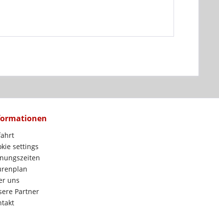
formationen
ahrt
kie settings
nungszeiten
urenplan
er uns
ere Partner
takt