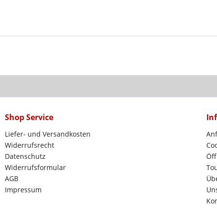
Shop Service
In
Liefer- und Versandkosten
Anf
Widerrufsrecht
Coo
Datenschutz
Öff
Widerrufsformular
To
AGB
Üb
Impressum
Uns
Kon