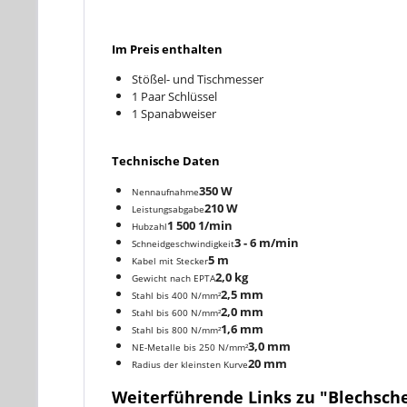
Im
Preis
enthalten
Stößel- und Tischmesser
1 Paar Schlüssel
1 Spanabweiser
Technische
Daten
350 W
Nennaufnahme
210 W
Leistungsabgabe
1 500 1/min
Hubzahl
3 - 6 m/min
Schneidgeschwindigkeit
5 m
Kabel mit Stecker
2,0 kg
Gewicht nach EPTA
2,5 mm
Stahl bis 400 N/mm²
2,0 mm
Stahl bis 600 N/mm²
1,6 mm
Stahl bis 800 N/mm²
3,0 mm
NE-Metalle bis 250 N/mm²
20 mm
Radius der kleinsten Kurve
Weiterführende Links zu "Blechsche