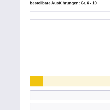
bestellbare Ausführungen: Gr. 6 - 10
Größe:
6, 7, 8
Weiterführende Links zu "Monatgeha
Fragen zum Artikel?
Weitere Artikel von Hase GmbH
Kundenbewertungen für "Monatgehan
Bewertung schreiben
Bewertungen werden nach Überprüfung fr