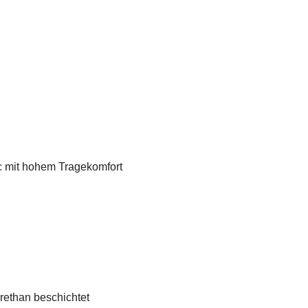
chuh Genua schnittfest"
 mit hohem Tragekomfort
rethan beschichtet