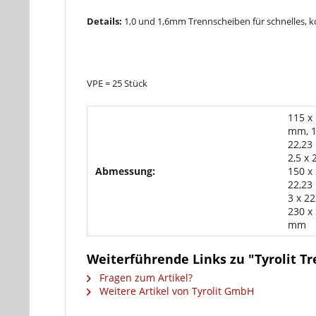
Details:
1,0 und 1,6mm Trennscheiben für schnelles, k
VPE = 25 Stück
115 x 
mm, 1
22,23
2,5 x
Abmessung:
150 x 
22,23
3 x 2
230 x 
mm
Weiterführende Links zu "Tyrolit T
Fragen zum Artikel?
Weitere Artikel von Tyrolit GmbH