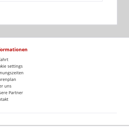
formationen
ahrt
kie settings
nungszeiten
urenplan
er uns
ere Partner
takt