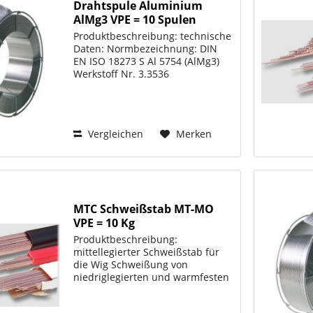
Drahtspule Aluminium
AlMg3 VPE = 10 Spulen
Produktbeschreibung: technische
Daten: Normbezeichnung: DIN
EN ISO 18273 S Al 5754 (AlMg3)
Werkstoff Nr. 3.3536
Zulassungen: Grundwerkstoffe:
Siehe Tabelle Richtanalyse: Si Fe
Cu Mn 0,40% 0,40% 0,10% 0,50%
Mg Zn Be Ti 2,6-3,6% 0,20%...
Vergleichen
Merken
MTC Schweißstab MT-MO
VPE = 10 Kg
Produktbeschreibung:
mittellegierter Schweißstab für
die Wig Schweißung von
niedriglegierten und warmfesten
Stählen im Rohrleitungs- und
Behälterbau unter Argon Länge