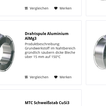
1000 mm Normbezeichnung: EN
1668/12070 W2Mo/W MoSi AWS
Vergleichen
Merken
A5.28 ER80S-G...
Drahtspule Aluminium
AlMg3
Produktbeschreibung:
Grundwerkstoff im Nahtbereich
gründlich säubern dicke Bleche
über 15 mm auf 150°C
vorwärmen Normbezeichnung:
DIN 1732 SG-AlMg3 Werkstoff Nr.
3.3536 Grundwerkstoffe: AlMg1,
AlMg2, AlMg3, AlMg2Mn0,8,
Vergleichen
Merken
AlMg2,7Mn,...
MTC Schweißstab CuSi3