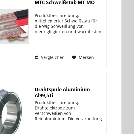
MTC Schweißstab MT-MO
Produktbeschreibung:
mittellegierter Schweißstab für
die Wig Schweißung von
niedriglegierten und warmfesten
Stählen im Rohrleitungs- und
Behälterbau unter Argon Länge
1000 mm Normbezeichnung: EN
1668/12070 W2Mo/W MoSi AWS
Vergleichen
Merken
A5.28 ER80S-G...
Drahtspule Aluminium
Al99,5Ti
Produktbeschreibung:
Drahtelektrode zum
Verschweißen von
Reinaluminium. Die Verarbeitung
von Reinaluminium erfordert
aufgrund des schmalen