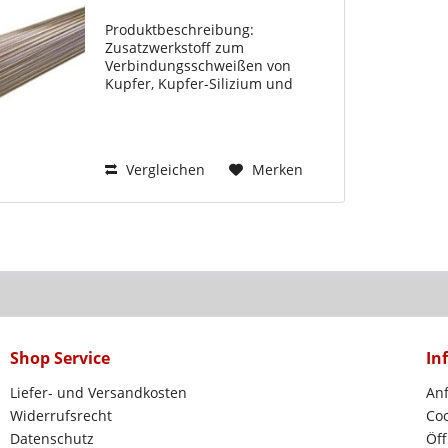
Produktbeschreibung:
Zusatzwerkstoff zum
Verbindungsschweißen von
Kupfer, Kupfer-Silizium und
Kupfer-Zink-Legierungen. Gut
geeignet für
Verbindungsschweißungen von
Stahl und Kupfer und für
Vergleichen
Merken
Auftragsschweißungen auf Stahl.
Hohe Temperatur...
Shop Service
In
Liefer- und Versandkosten
Anf
Widerrufsrecht
Coo
Datenschutz
Öff