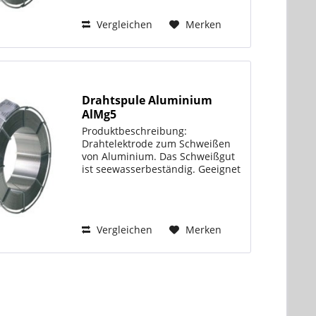
Schmelzintervalls besondere
Vorkehrungen um Porosität und
Vergleichen
Merken
Heißrisse zu vermeiden. Der
Zusatz von...
Drahtspule Aluminium
AlMg5
Produktbeschreibung:
Drahtelektrode zum Schweißen
von Aluminium. Das Schweißgut
ist seewasserbeständig. Geeignet
für annähernd farbgleiche
Schweißverbindungen an
anodisch oxidierbaren
(eloxierten) Werkstoffen.
Vergleichen
Merken
Beachten Sie unsere...