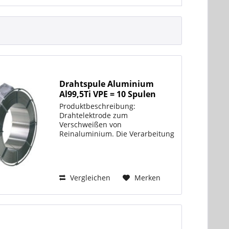
Drahtspule Aluminium
Al99,5Ti VPE = 10 Spulen
Produktbeschreibung:
Drahtelektrode zum
Verschweißen von
Reinaluminium. Die Verarbeitung
von Reinaluminium erfordert
aufgrund des schmalen
Schmelzintervalls besondere
Vorkehrungen um Porosität und
Vergleichen
Merken
Heißrisse zu vermeiden. Der
Zusatz von...