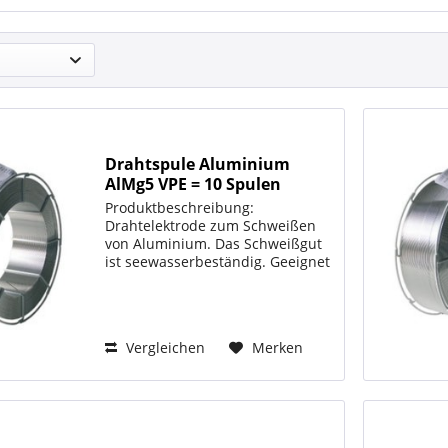
Drahtspule Aluminium
AlMg5 VPE = 10 Spulen
Produktbeschreibung:
Drahtelektrode zum Schweißen
von Aluminium. Das Schweißgut
ist seewasserbeständig. Geeignet
für annähernd farbgleiche
Schweißverbindungen an
anodisch oxidierbaren
(eloxierten) Werkstoffen.
Vergleichen
Merken
Beachten Sie unsere...