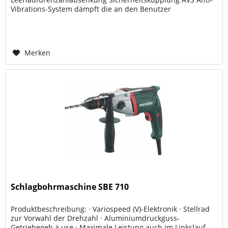
Vibrations-System dämpft die an den Benutzer
weitergegebenen Schwingungen ganz wesentlich und
erhöht den...
Merken
Schlagbohrmaschine SBE 710
Produktbeschreibung: · Variospeed (V)-Elektronik · Stellrad
zur Vorwahl der Drehzahl · Aluminiumdruckguss-
Getriebegeh ä use · Maximale Leistung auch im Linkslauf