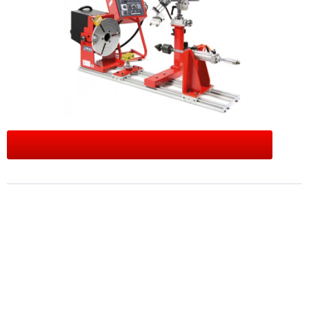
Preis anfragen
Merken
Bewerten
Artikel-Nr.:
3825
Beschreibung
Produktbeschreibung: Modell...
mehr
Produktinformationen
"Rundnahtschweißvorrichtung PRO2 / 28-
LR60"