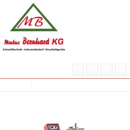
Menü
Übersicht
Schweißautomaten
Rundnahtschweißvorrichtung PRO2 / 28-
LR60