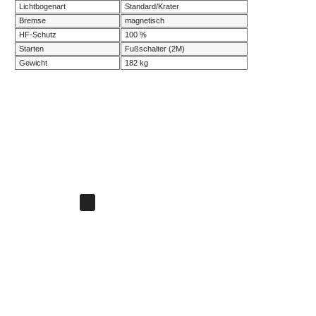
Lichtbogenart
Standard/Krater
Bremse
magnetisch
HF-Schutz
100 %
Starten
Fußschalter (2M)
Gewicht
182 kg
Weiterführende Links zu
"Rundnahtschweißvorrichtung PRO2 / 28-
LR60"
Fragen zum Artikel?
Weitere Artikel von N/A
Bewertungen
0
Bewertungen lesen, schreiben und diskutieren...
mehr
Kundenbewertungen für
"Rundnahtschweißvorrichtung PRO2 / 28-
LR60"
Bewertung schreiben