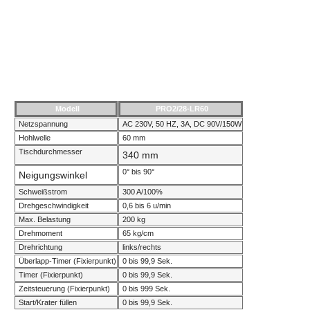
Produktbeschreibung:
Modell
PRO2/28-LR60
Netzspannung
AC 230V, 50 HZ, 3A, DC 90V/150W
Hohlwelle
60 mm
Tischdurchmesser
340 mm
0° bis 90°
Neigungswinkel
Schweißstrom
300 A/100%
Drehgeschwindigkeit
0,6 bis 6 u/min
Max. Belastung
200 kg
Drehmoment
65 kg/cm
Drehrichtung
links/rechts
Überlapp-Timer (Fixierpunkt)
0 bis 99,9 Sek.
Timer (Fixierpunkt)
0 bis 99,9 Sek.
Zeitsteuerung (Fixierpunkt)
0 bis 999 Sek.
Start/Krater füllen
0 bis 99,9 Sek.